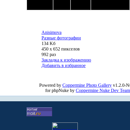
Anisimova
Разные фотографии
134 Kб
450 x 652 пикселов
992 раз
Закладка к изображению
Добавить в избранное
Powered by
Coppermine Photo Gallery
v1.2.0-N
for phpNuke by
Coppermine Nuke Dev Team