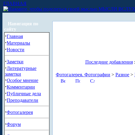
ГЛАВНАЯ
МЫСЛИ ВСЛУ
Навигация по
сайту
·
Главная
·
Материалы
·
Новости
·
Заметки
Последние добавления
·
Литературные
заметки
Фотогалерея. Фотографии
>
Разное
>
·
Особое
мнение
·
Комментарии
·
Публичные дела
·
Преподаватели
·
Фотогалерея
·
Форум