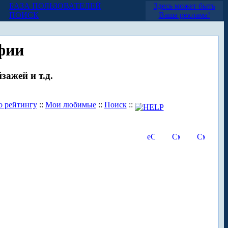
БАЗА ПОЛЬЗОВАТЕЛЕЙ
Здесь может быть
ПОИСК
Ваша реклама!
фии
зажей и т.д.
о рейтингу
::
Мои любимые
::
Поиск
::