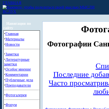
ГЛАВНАЯ
МЫСЛИ
ВСЛУХ
Навигация по
Фотог
сайту
·
Главная
·
Материалы
Фотографии Санк
·
Новости
·
Заметки
·
Литературные
Спи
заметки
·
Особое
мнение
Последние доба
·
Комментарии
·
Публичные дела
Часто просматри
·
Преподаватели
люб
·
Фотогалерея
·
Форум