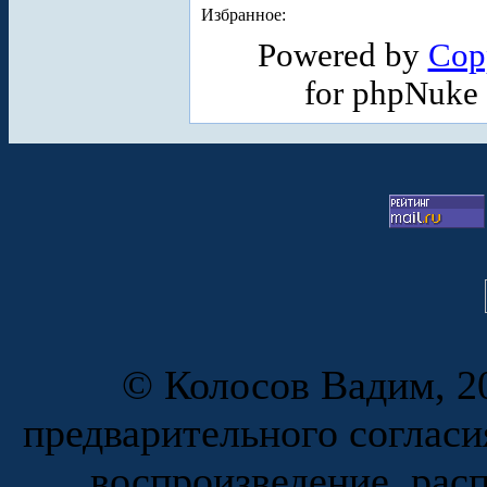
Избранное:
Powered by
Cop
for phpNuke
© Колосов Вадим, 20
предварительного согласи
воспроизведение, рас