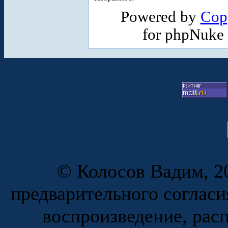
Powered by
Cop
for phpNuke
© Колосов Вадим, 20
предварительного согласи
воспроизведение, рас