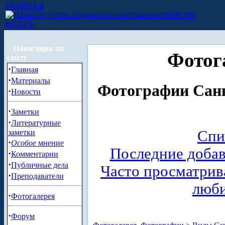
ГЛАВНАЯ
МЫСЛИ
ВСЛУХ
Навигация по
Фотог
сайту
·
Главная
·
Материалы
Фотографии Санк
·
Новости
·
Заметки
·
Литературные
Спи
заметки
·
Особое
мнение
Последние доба
·
Комментарии
·
Публичные дела
Часто просматри
·
Преподаватели
люб
·
Фотогалерея
·
Форум