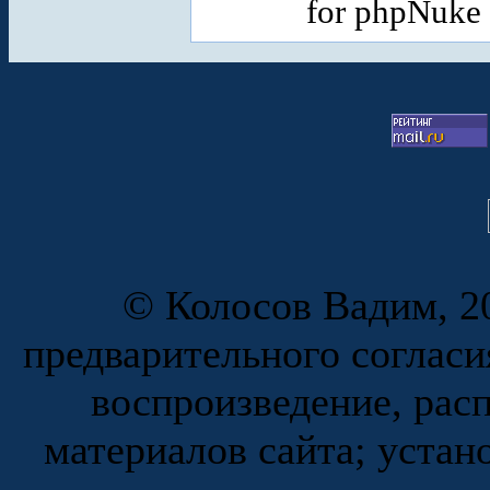
for phpNuke
© Колосов Вадим, 20
предварительного согласи
воспроизведение, рас
материалов сайта; устан