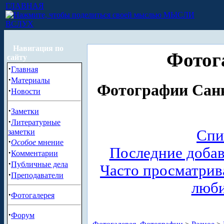
ГЛАВНАЯ
МЫСЛИ
ВСЛУХ
Навигация по
Фотог
сайту
·
Главная
·
Материалы
Фотографии Санк
·
Новости
·
Заметки
·
Литературные
Спи
заметки
·
Особое
мнение
Последние доба
·
Комментарии
·
Публичные дела
Часто просматри
·
Преподаватели
люб
·
Фотогалерея
·
Форум