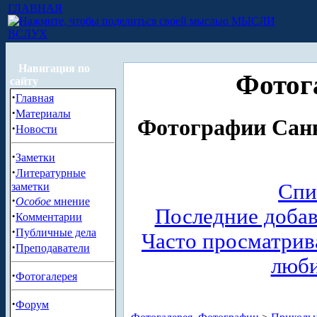
ГЛАВНАЯ
МЫСЛИ
ВСЛУХ
Навигация по
Фотог
сайту
·
Главная
·
Материалы
Фотографии Санк
·
Новости
·
Заметки
·
Литературные
Спи
заметки
·
Особое
мнение
Последние доба
·
Комментарии
·
Публичные дела
Часто просматри
·
Преподаватели
люб
·
Фотогалерея
·
Форум