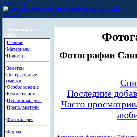
ГЛАВНАЯ
МЫСЛИ
ВСЛУХ
Навигация по
Фотог
сайту
·
Главная
·
Материалы
Фотографии Санк
·
Новости
·
Заметки
·
Литературные
Спи
заметки
·
Особое
мнение
Последние доба
·
Комментарии
·
Публичные дела
Часто просматри
·
Преподаватели
люб
·
Фотогалерея
·
Форум