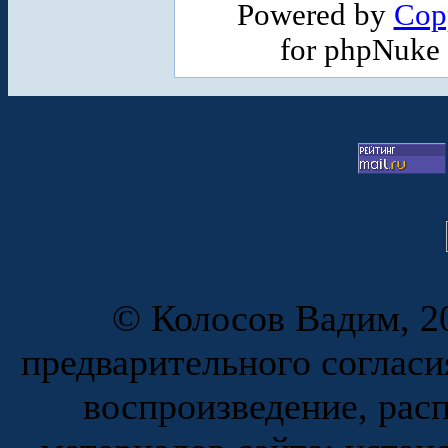
Powered by
Cop
for phpNuke
© Колосов Вадим, 20
предварительного согласи
воспроизведение, рас