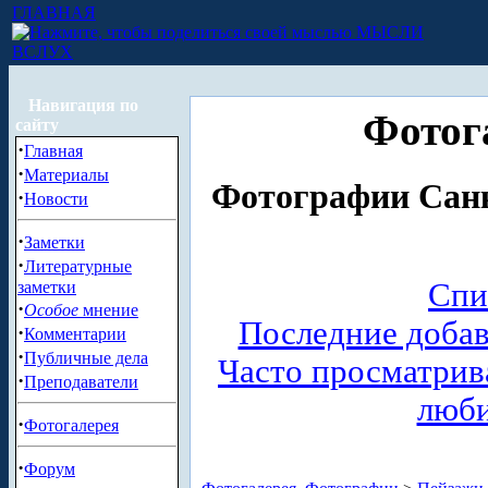
ГЛАВНАЯ
МЫСЛИ
ВСЛУХ
Навигация по
Фотог
сайту
·
Главная
·
Материалы
Фотографии Санк
·
Новости
·
Заметки
·
Литературные
Спи
заметки
·
Особое
мнение
Последние доба
·
Комментарии
·
Публичные дела
Часто просматри
·
Преподаватели
люб
·
Фотогалерея
·
Форум