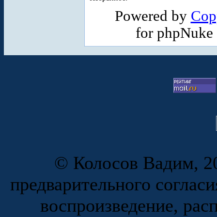
Powered by
Cop
for phpNuke
© Колосов Вадим, 20
предварительного согласи
воспроизведение, рас