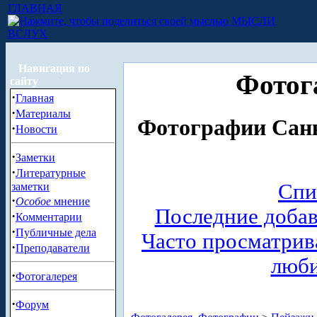
ГЛАВНАЯ
МЫСЛИ
ВСЛУХ
Навигация по
Фотог
сайту
·
Главная
·
Материалы
Фотографии Санк
·
Новости
·
Заметки
·
Литературные
Спи
заметки
·
Особое
мнение
Последние доба
·
Комментарии
·
Публичные дела
Часто просматри
·
Преподаватели
люб
·
Фотогалерея
·
Форум