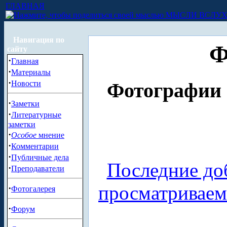
ГЛАВНАЯ
МЫСЛИ ВСЛУ
Навигация по
Ф
сайту
·
Главная
·
Материалы
·
Новости
Фотографии 
·
Заметки
·
Литературные
заметки
·
Особое
мнение
·
Комментарии
·
Публичные дела
Последние до
·
Преподаватели
просматривае
·
Фотогалерея
·
Форум