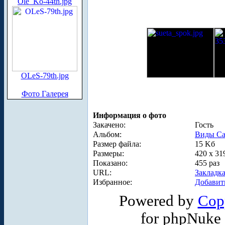
Ole_Ko-44th.jpg
OLeS-79th.jpg
Фото Галерея
Информация о фото
Закачено:
Гость
Альбом:
Виды Са
Размер файла:
15 Kб
Размеры:
420 x 31
Показано:
455 раз
URL:
Закладк
Избранное:
Добавит
Powered by
Cop
for phpNuke