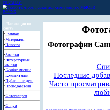
ГЛАВНАЯ
МЫСЛИ
ВСЛУХ
Навигация по
Фотог
сайту
·
Главная
·
Материалы
Фотографии Санк
·
Новости
·
Заметки
·
Литературные
Спи
заметки
·
Особое
мнение
Последние доба
·
Комментарии
·
Публичные дела
Часто просматри
·
Преподаватели
люб
·
Фотогалерея
·
Форум