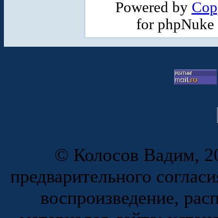
Powered by
Cop
for phpNuke
© Колосов Вадим, 20
предварительного согласи
воспроизведение, рас