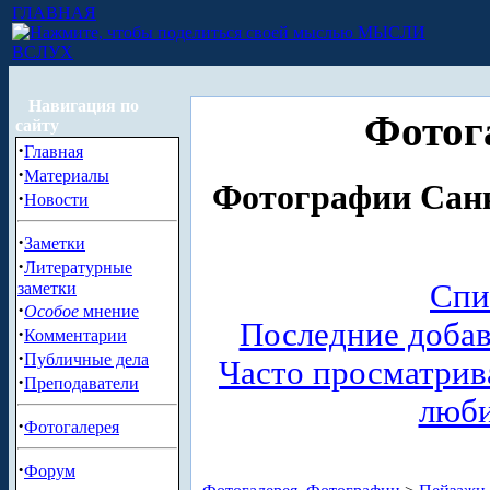
ГЛАВНАЯ
МЫСЛИ
ВСЛУХ
Навигация по
Фотог
сайту
·
Главная
·
Материалы
Фотографии Санк
·
Новости
·
Заметки
·
Литературные
Спи
заметки
·
Особое
мнение
Последние доба
·
Комментарии
·
Публичные дела
Часто просматри
·
Преподаватели
люб
·
Фотогалерея
·
Форум