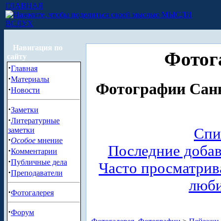
ГЛАВНАЯ
МЫСЛИ
ВСЛУХ
Навигация по
Фотог
сайту
·
Главная
·
Материалы
Фотографии Санк
·
Новости
·
Заметки
·
Литературные
Спи
заметки
·
Особое
мнение
Последние доба
·
Комментарии
·
Публичные дела
Часто просматри
·
Преподаватели
люб
·
Фотогалерея
·
Форум