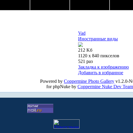
Vad
Иностранные виды
212 Kб
1120 x 840 пикселов
521 раз
Закладка к изображению
Добавить в избранное
Powered by
Coppermine Photo Gallery
v1.2.0-N
for phpNuke by
Coppermine Nuke Dev Team