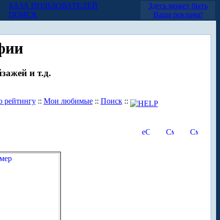
БАЗА ПОЛЬЗОВАТЕЛЕЙ
Здесь может быть
ПОИСК
Ваша реклама!
фии
зажей и т.д.
о рейтингу
::
Мои любимые
::
Поиск
::