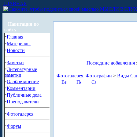
ГЛАВНАЯ
МЫСЛИ ВСЛУ
Навигация по
сайту
·
Главная
·
Материалы
·
Новости
·
Заметки
Последние добавления
·
Литературные
заметки
Фотогалерея. Фотографии
>
Виды Сан
·
Особое
мнение
·
Комментарии
·
Публичные дела
·
Преподаватели
·
Фотогалерея
·
Форум