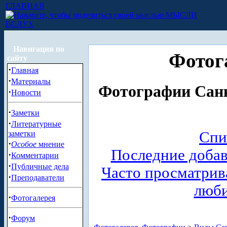
ГЛАВНАЯ
МЫСЛИ
ВСЛУХ
Навигация по
Фотог
сайту
·
Главная
·
Материалы
Фотографии Санк
·
Новости
·
Заметки
·
Литературные
Спи
заметки
·
Особое
мнение
Последние доба
·
Комментарии
·
Публичные дела
Часто просматри
·
Преподаватели
люб
·
Фотогалерея
·
Форум