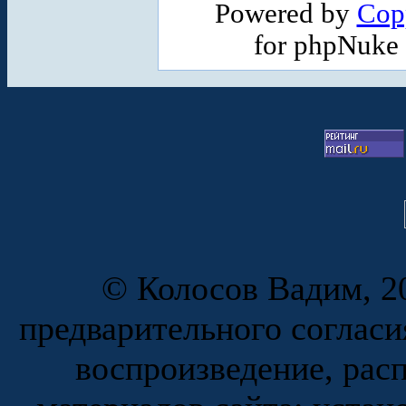
Powered by
Cop
for phpNuke
© Колосов Вадим, 20
предварительного согласи
воспроизведение, рас