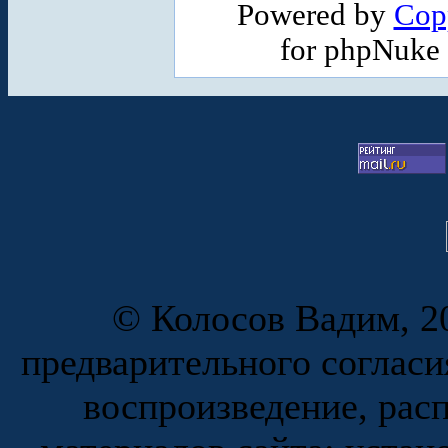
Powered by
Cop
for phpNuke
© Колосов Вадим, 20
предварительного согласи
воспроизведение, рас