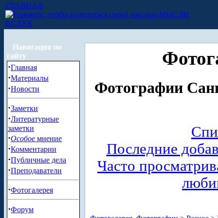
ГЛАВНАЯ
МЫСЛИ
ВСЛУХ
Навигация по
Фотог
сайту
·
Главная
·
Материалы
Фотографии Санк
·
Новости
·
Заметки
·
Литературные
Спи
заметки
·
Особое
мнение
Последние доба
·
Комментарии
·
Публичные дела
Часто просматри
·
Преподаватели
люби
·
Фотогалерея
·
Форум