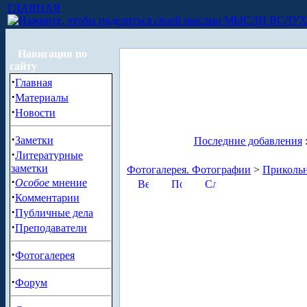
ГЛАВНАЯ
МЫСЛИ ВСЛУ
Навигация по
сайту
·
Главная
·
Материалы
·
Новости
·
Заметки
Последние добавления
·
Литературные
заметки
Фотогалерея. Фотографии
>
Приколь
·
Особое
мнение
·
Комментарии
·
Публичные дела
·
Преподаватели
·
Фотогалерея
·
Форум