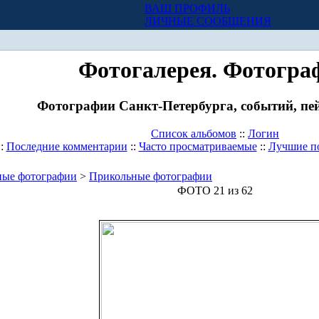
ВАШ ПРОФИЛЬ
Х
ЛИЧНЫЕ СООБЩЕНИЯ
Фотогалерея. Фотогра
Фотографии Санкт-Петербурга, событий, пей
Список альбомов
::
Логин
::
Последние комментарии
::
Часто просматриваемые
::
Лучшие п
ные фотографии
>
Прикольные фотографии
ФОТО 21 из 62