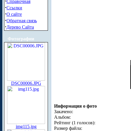
·
Справочная
·
Ссылки
·
О сайте
·
Обратная связь
·
Дерево Сайта
Фотографии
DSC00006.JPG
Информация о фото
Закачено:
Альбом:
Рейтинг (1 голосов):
img115.jpg
Размер файла: