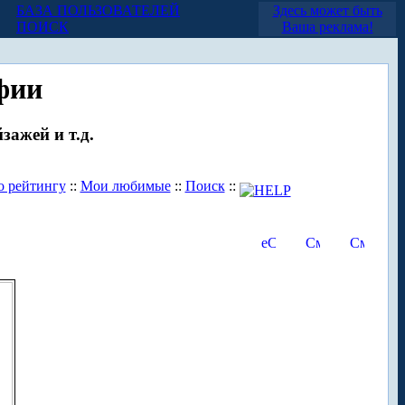
БАЗА ПОЛЬЗОВАТЕЛЕЙ
Здесь может быть
ПОИСК
Ваша реклама!
фии
зажей и т.д.
о рейтингу
::
Мои любимые
::
Поиск
::