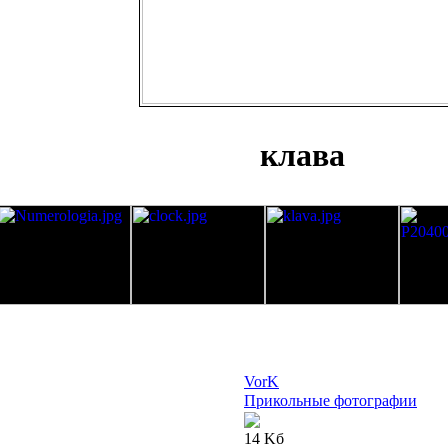
клава
VorK
Прикольные фотографии
14 Kб