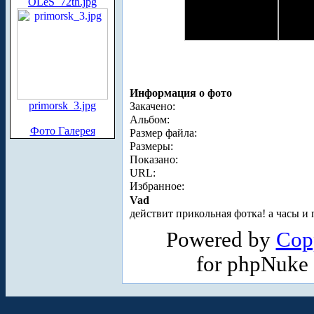
OLeS_72th.jpg
Информация о фото
primorsk_3.jpg
Закачено:
Альбом:
Фото Галерея
Размер файла:
Размеры:
Показано:
URL:
Избранное:
Vad
действит прикольная фотка! а часы и п
Powered by
Cop
for phpNuke