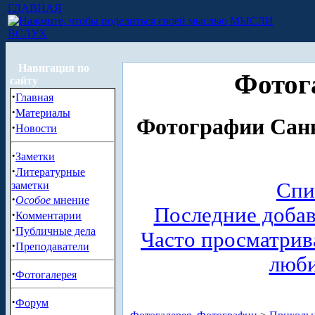
ГЛАВНАЯ
МЫСЛИ
ВСЛУХ
Навигация по
Фотог
сайту
·
Главная
·
Материалы
Фотографии Санк
·
Новости
·
Заметки
·
Литературные
Спи
заметки
·
Особое
мнение
Последние доба
·
Комментарии
·
Публичные дела
Часто просматри
·
Преподаватели
люб
·
Фотогалерея
·
Форум