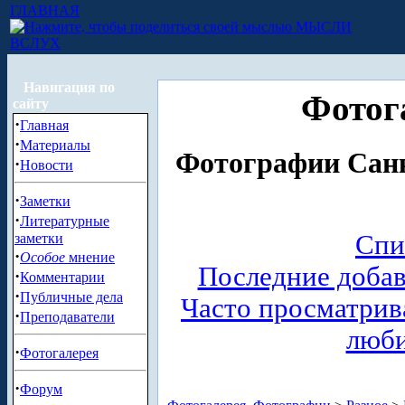
ГЛАВНАЯ
МЫСЛИ
ВСЛУХ
Навигация по
Фотог
сайту
·
Главная
·
Материалы
Фотографии Санк
·
Новости
·
Заметки
·
Литературные
Спи
заметки
·
Особое
мнение
Последние доба
·
Комментарии
·
Публичные дела
Часто просматри
·
Преподаватели
люб
·
Фотогалерея
·
Форум