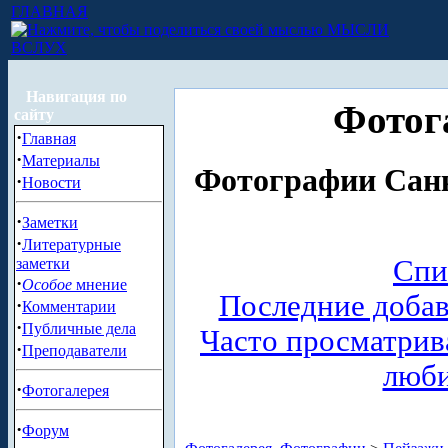
ГЛАВНАЯ
МЫСЛИ
ВСЛУХ
Навигация по
Фотог
сайту
·
Главная
·
Материалы
Фотографии Санк
·
Новости
·
Заметки
·
Литературные
Спи
заметки
·
Особое
мнение
Последние доба
·
Комментарии
·
Публичные дела
Часто просматри
·
Преподаватели
люб
·
Фотогалерея
·
Форум