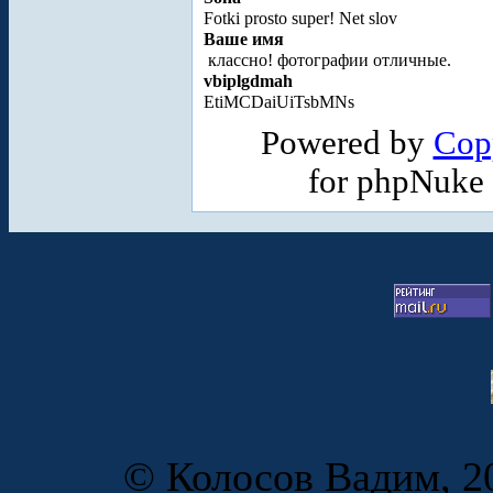
Fotki prosto super! Net slov
Ваше имя
классно! фотографии отличные.
vbiplgdmah
EtiMCDaiUiTsbMNs
Powered by
Cop
for phpNuke
© Колосов Вадим, 20