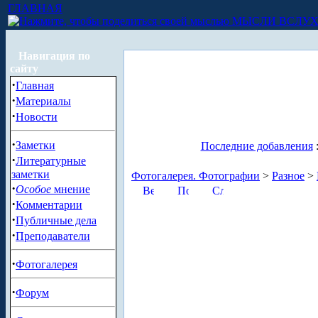
ГЛАВНАЯ
МЫСЛИ ВСЛУ
Навигация по
сайту
·
Главная
·
Материалы
·
Новости
·
Заметки
Последние добавления
·
Литературные
заметки
Фотогалерея. Фотографии
>
Разное
>
·
Особое
мнение
·
Комментарии
·
Публичные дела
·
Преподаватели
·
Фотогалерея
·
Форум