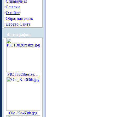
·
Справочная
·
Ссылки
·
О сайте
·
Обратная связь
·
Дерево Сайта
Фотографии
PICT3828resize. ...
Ole_Ko-63th.jpg