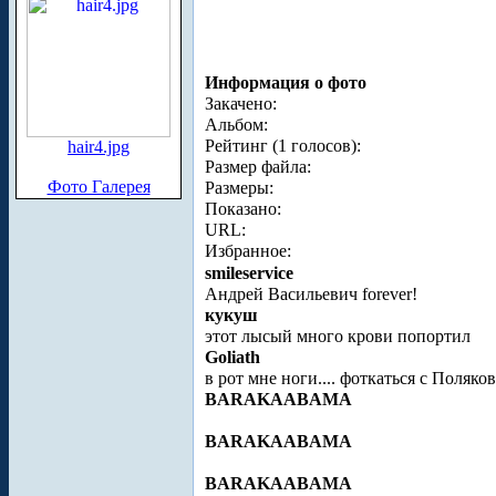
Информация о фото
Закачено:
Альбом:
Рейтинг (1 голосов):
hair4.jpg
Размер файла:
Фото Галерея
Размеры:
Показано:
URL:
Избранное:
smileservice
Андрей Васильевич forever!
кукуш
этот лысый много крови попортил
Goliath
в рот мне ноги.... фоткаться с Поляк
BARAKAABAMA
BARAKAABAMA
BARAKAABAMA