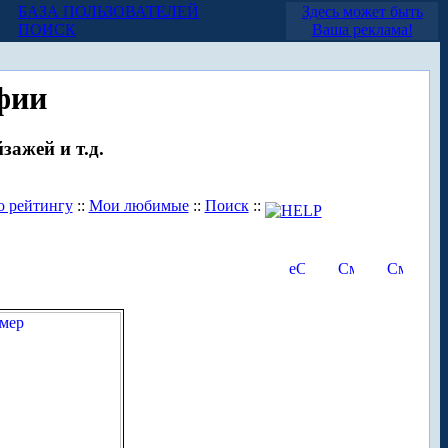
БАЗА ПОЛЬЗОВАТЕЛЕЙ
Здесь может быть
ПОИСК
Ваша реклама!
фии
зажей и т.д.
о рейтингу
::
Мои любимые
::
Поиск
::