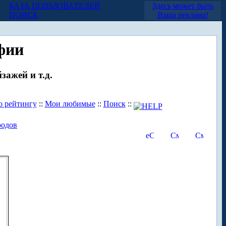
БАЗА ПОЛЬЗОВАТЕЛЕЙ
Здесь может быть
ПОИСК
Ваша реклама!
фии
зажей и т.д.
о рейтингу
::
Мои любимые
::
Поиск
::
родов