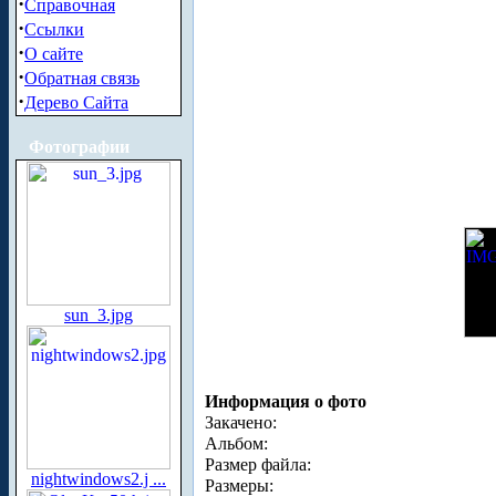
·
Справочная
·
Ссылки
·
О сайте
·
Обратная связь
·
Дерево Сайта
Фотографии
sun_3.jpg
Информация о фото
Закачено:
Альбом:
Размер файла:
nightwindows2.j ...
Размеры: