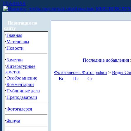
ГЛАВНАЯ
МЫСЛИ ВСЛУ
Навигация по
сайту
·
Главная
·
Материалы
·
Новости
·
Заметки
Последние добавления
·
Литературные
заметки
Фотогалерея. Фотографии
>
Виды Сан
·
Особое
мнение
·
Комментарии
·
Публичные дела
·
Преподаватели
·
Фотогалерея
·
Форум