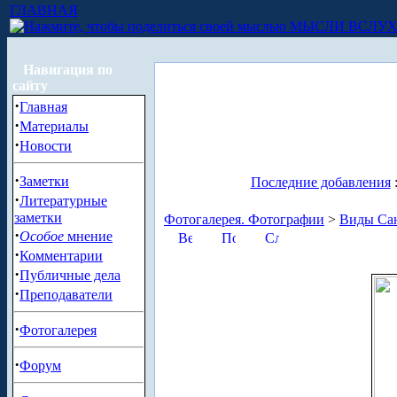
ГЛАВНАЯ
МЫСЛИ ВСЛУ
Навигация по
сайту
·
Главная
·
Материалы
·
Новости
·
Заметки
Последние добавления
·
Литературные
заметки
Фотогалерея. Фотографии
>
Виды Сан
·
Особое
мнение
·
Комментарии
·
Публичные дела
·
Преподаватели
·
Фотогалерея
·
Форум