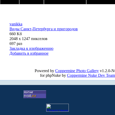
vanikka
Виды Санкт-Петербурга и пригородов
660 Kб
2048 x 1247 пикселов
697 раз
Закладка к изображению
Добавить в избранное
Powered by
Coppermine Photo Gallery
v1.2.0-N
for phpNuke by
Coppermine Nuke Dev Team