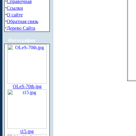
·
Справочная
·
Ссылки
·
О сайте
·
Обратная связь
·
Дерево Сайта
Фотографии
OLeS-70th.jpg
t15.jpg