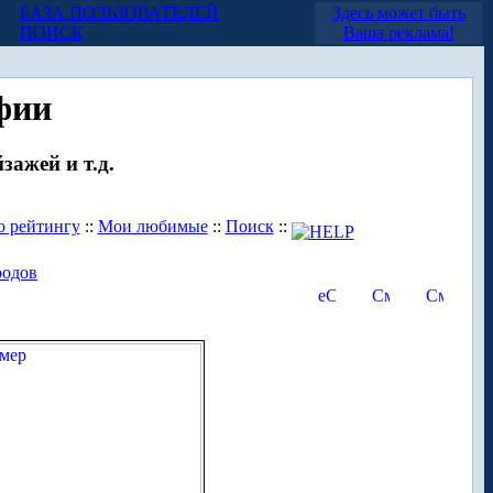
БАЗА ПОЛЬЗОВАТЕЛЕЙ
Здесь может быть
ПОИСК
Ваша реклама!
фии
зажей и т.д.
о рейтингу
::
Мои любимые
::
Поиск
::
родов