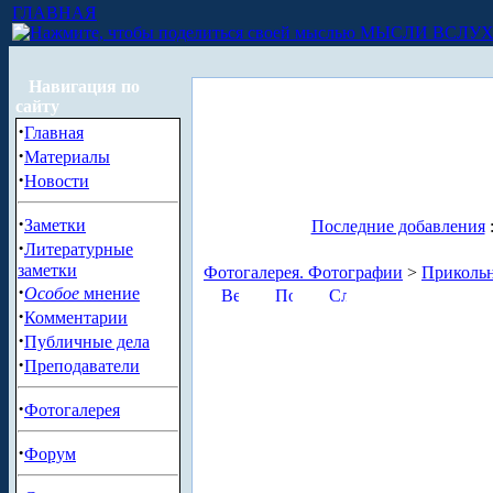
ГЛАВНАЯ
МЫСЛИ ВСЛУ
Навигация по
сайту
·
Главная
·
Материалы
·
Новости
·
Заметки
Последние добавления
·
Литературные
заметки
Фотогалерея. Фотографии
>
Приколь
·
Особое
мнение
·
Комментарии
·
Публичные дела
·
Преподаватели
·
Фотогалерея
·
Форум