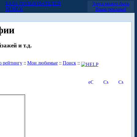
БАЗА ПОЛЬЗОВАТЕЛЕЙ
Здесь может быть
ПОИСК
Ваша реклама!
фии
зажей и т.д.
о рейтингу
::
Мои любимые
::
Поиск
::