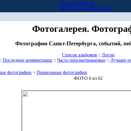
ВАШ ПРОФИЛЬ
Х
ЛИЧНЫЕ СООБЩЕНИЯ
Фотогалерея. Фотогра
Фотографии Санкт-Петербурга, событий, пей
Список альбомов
::
Логин
::
Последние комментарии
::
Часто просматриваемые
::
Лучшие п
ные фотографии
>
Прикольные фотографии
ФОТО 6 из 62