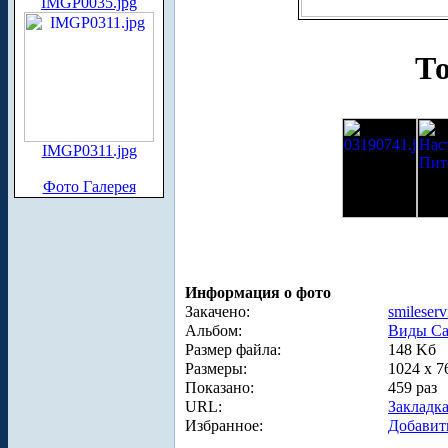
IMGP0035.jpg
То
IMGP0311.jpg
Фото Галерея
Информация о фото
Закачено:
smileserv
Альбом:
Виды Са
Размер файла:
148 Kб
Размеры:
1024 x 7
Показано:
459 раз
URL:
Закладк
Избранное:
Добавит