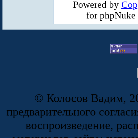
Powered by
Cop
for phpNuke
© Колосов Вадим, 20
предварительного согласи
воспроизведение, рас