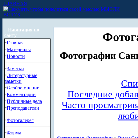
ГЛАВНАЯ
МЫСЛИ
ВСЛУХ
Навигация по
Фотог
сайту
·
Главная
·
Материалы
Фотографии Санк
·
Новости
·
Заметки
·
Литературные
Спи
заметки
·
Особое
мнение
Последние доба
·
Комментарии
·
Публичные дела
Часто просматри
·
Преподаватели
люб
·
Фотогалерея
·
Форум