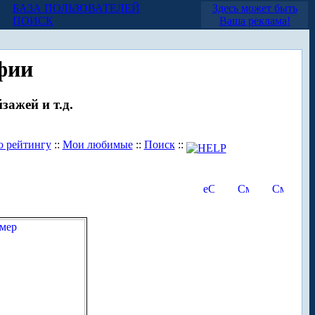
БАЗА ПОЛЬЗОВАТЕЛЕЙ
Здесь может быть
ПОИСК
Ваша реклама!
фии
зажей и т.д.
о рейтингу
::
Мои любимые
::
Поиск
::