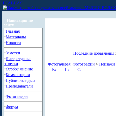
ГЛАВНАЯ
МЫСЛИ ВСЛУ
Навигация по
сайту
·
Главная
·
Материалы
·
Новости
·
Заметки
Последние добавления
·
Литературные
заметки
Фотогалерея. Фотографии
>
Пейзажи
·
Особое
мнение
·
Комментарии
·
Публичные дела
·
Преподаватели
·
Фотогалерея
·
Форум