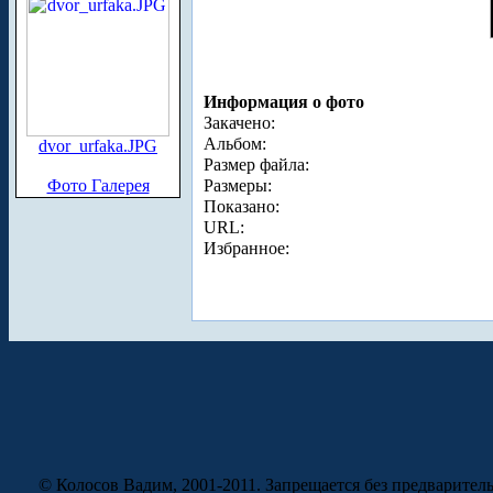
Информация о фото
Закачено:
Альбом:
dvor_urfaka.JPG
Размер файла:
Фото Галерея
Размеры:
Показано:
URL:
Избранное:
© Колосов Вадим, 2001-2011. Запрещается без предварител