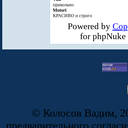
прикольно
Motori
КРАСИВО и строго
Powered by
Cop
for phpNuke
© Колосов Вадим, 20
предварительного согласи