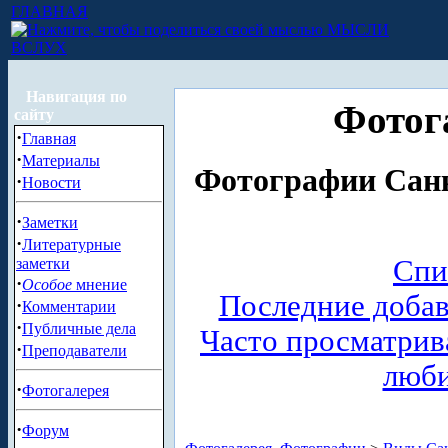
ГЛАВНАЯ
МЫСЛИ
ВСЛУХ
Навигация по
Фотог
сайту
·
Главная
·
Материалы
Фотографии Санк
·
Новости
·
Заметки
·
Литературные
Спи
заметки
·
Особое
мнение
Последние доба
·
Комментарии
·
Публичные дела
Часто просматри
·
Преподаватели
люб
·
Фотогалерея
·
Форум