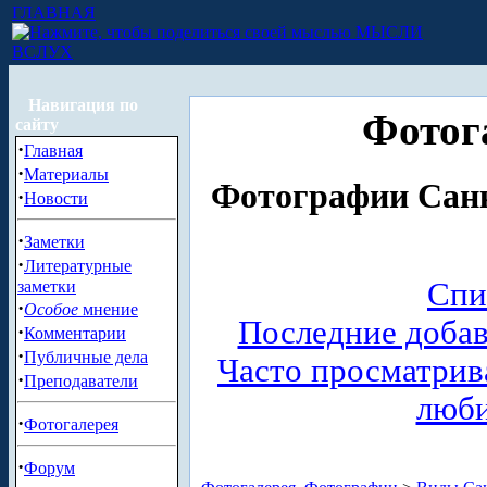
ГЛАВНАЯ
МЫСЛИ
ВСЛУХ
Навигация по
Фотог
сайту
·
Главная
·
Материалы
Фотографии Санк
·
Новости
·
Заметки
·
Литературные
Спи
заметки
·
Особое
мнение
Последние доба
·
Комментарии
·
Публичные дела
Часто просматри
·
Преподаватели
люб
·
Фотогалерея
·
Форум