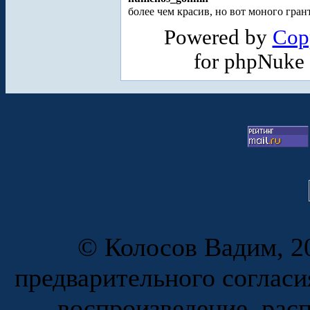
более чем красив, но вот моного гран
Powered by
Cop
for phpNuke
© Колосов Вадим, 20
предварительного согласи
воспроизведение, рас