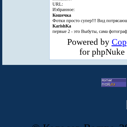
URL:
Избранное:
Кошечка
Фотки просто супер!!! Вид потрясаю
KarishKa
первые 2 - это Выбуты, сама фотогра
Powered by
Cop
for phpNuke