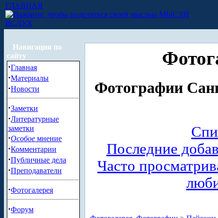
ГЛАВНАЯ
МЫСЛИ
ВСЛУХ
Навигация по
Фотог
сайту
·
Главная
·
Материалы
Фотографии Санк
·
Новости
·
Заметки
·
Литературные
Спи
заметки
·
Особое
мнение
Последние доба
·
Комментарии
·
Публичные дела
Часто просматри
·
Преподаватели
люб
·
Фотогалерея
·
Форум