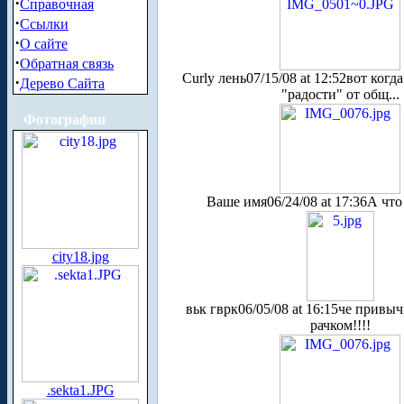
·
Справочная
·
Ссылки
·
О сайте
·
Обратная связь
Curly лень
07/15/08 at 12:52
вот когд
·
Дерево Сайта
"радости" от общ...
Фотографии
Ваше имя
06/24/08 at 17:36
А что
city18.jpg
вьк гврк
06/05/08 at 16:15
че привычк
рачком!!!!
.sekta1.JPG