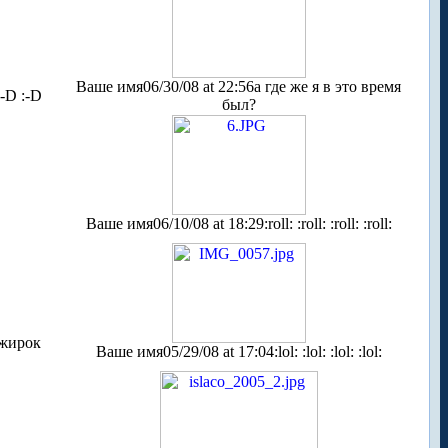
Ваше имя
06/30/08 at 22:56
а где же я в это время
D :-D :-D
был?
Ваше имя
06/10/08 at 18:29
:roll: :roll: :roll: :roll:
 жирок
Ваше имя
05/29/08 at 17:04
:lol: :lol: :lol: :lol: