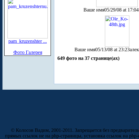
Ваше имя
05/29/08 at 17:04
pam_kruzenshter ...
Ваше имя
05/13/08 at 23:23
алек
Фото Галерея
649 фото на 37 странице(ах)
© Колосов Вадим, 2001-2011. Запрещается без предварител
прямых ссылок не на php-страницы, установка ссылок на php