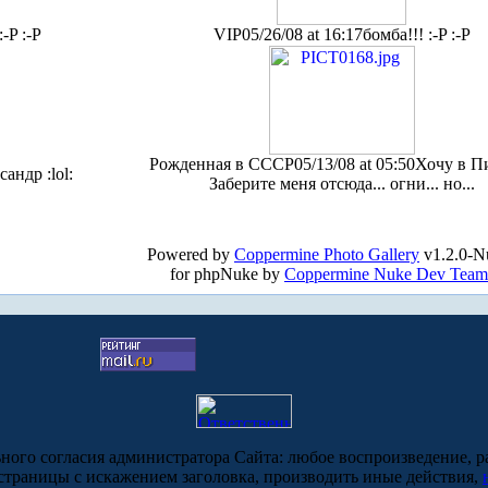
:-P :-P
VIP
05/26/08 at 16:17
бомба!!! :-P :-P
Рожденная в СССР
05/13/08 at 05:50
Хочу в Пи
сандр :lol:
Заберите меня отсюда... огни... но...
Powered by
Coppermine Photo Gallery
v1.2.0-N
for phpNuke by
Coppermine Nuke Dev Team
ьного согласия администратора Сайта: любое воспроизведение, р
-страницы с искажением заголовка, производить иные действия,