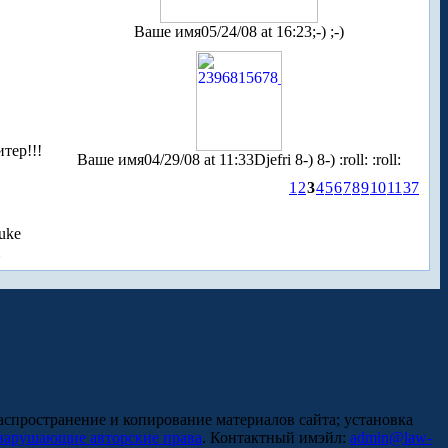
Ваше имя
05/24/08 at 16:23
;-) ;-)
тер!!!
Ваше имя
04/29/08 at 11:33
Djefri 8-) 8-) :roll: :roll:
1
2
3
4
5
6
7
8
9
10
11
37
uke
аспространение и копирование материалов сайта; установка
нарушающие авторские права
. Контактный имэйл:
admin@law-