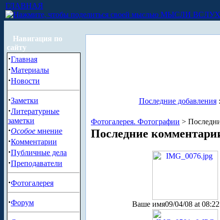
ГЛАВНАЯ
МЫСЛИ ВСЛУ
Навигация по
сайту
·
Главная
·
Материалы
·
Новости
·
Заметки
Последние добавления
·
Литературные
заметки
Фотогалерея. Фотографии
> Последни
·
Особое
мнение
Последние комментари
·
Комментарии
·
Публичные дела
·
Преподаватели
·
Фотогалерея
·
Форум
Ваше имя
09/04/08 at 08:22