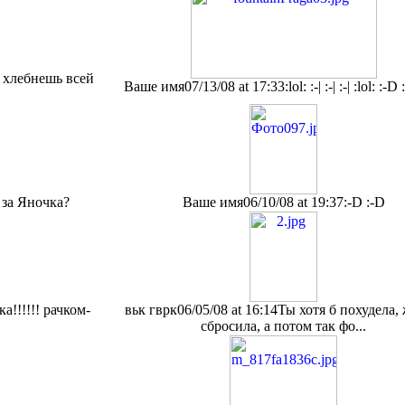
а хлебнешь всей
Ваше имя
07/13/08 at 17:33
:lol: :-| :-| :-| :lol: :-
 за Яночка?
Ваше имя
06/10/08 at 19:37
:-D :-D
а!!!!!! рачком-
вьк гврк
06/05/08 at 16:14
Ты хотя б похудела,
сбросила, а потом так фо...