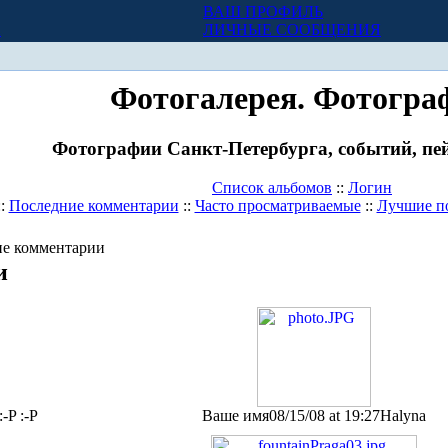
ВАШ ПРОФИЛЬ
Х
ЛИЧНЫЕ СООБЩЕНИЯ
Фотогалерея. Фотогра
Фотографии Санкт-Петербурга, событий, пей
Список альбомов
::
Логин
::
Последние комментарии
::
Часто просматриваемые
::
Лучшие п
е комментарии
и
:-P :-P
Ваше имя
08/15/08 at 19:27
Halyna