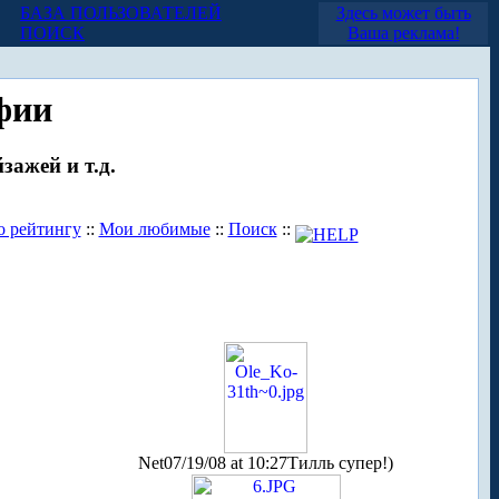
БАЗА ПОЛЬЗОВАТЕЛЕЙ
Здесь может быть
ПОИСК
Ваша реклама!
фии
зажей и т.д.
о рейтингу
::
Мои любимые
::
Поиск
::
Net
07/19/08 at 10:27
Тилль супер!)