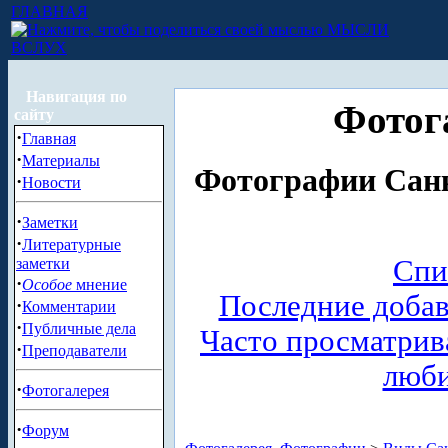
ГЛАВНАЯ
МЫСЛИ
ВСЛУХ
Навигация по
Фотог
сайту
·
Главная
·
Материалы
Фотографии Санк
·
Новости
·
Заметки
·
Литературные
Спи
заметки
·
Особое
мнение
Последние доба
·
Комментарии
·
Публичные дела
Часто просматри
·
Преподаватели
люб
·
Фотогалерея
·
Форум