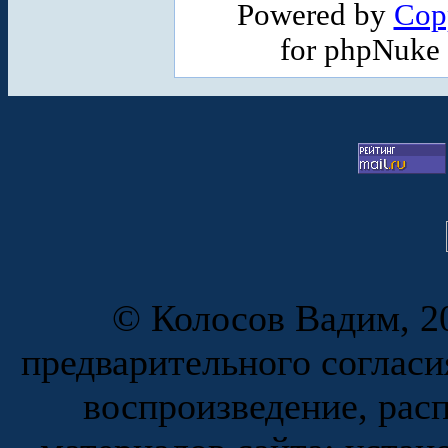
Powered by
Cop
for phpNuke
© Колосов Вадим, 20
предварительного согласи
воспроизведение, рас