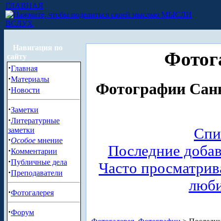
ГЛАВНАЯ
МЫСЛИ
ВСЛУХ
Навигация по
Фотог
сайту
·
Главная
·
Материалы
Фотографии Санк
·
Новости
·
Заметки
·
Литературные
Спи
заметки
·
Особое
мнение
Последние доба
·
Комментарии
·
Публичные дела
Часто просматри
·
Преподаватели
люб
·
Фотогалерея
·
Форум