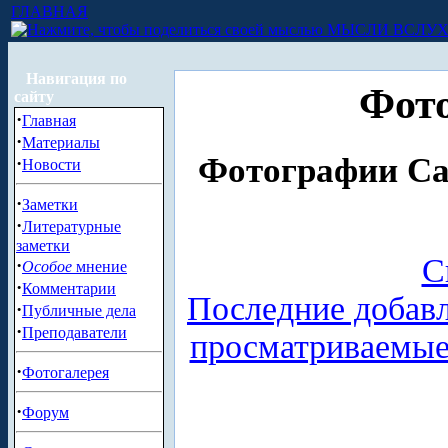
ГЛАВНАЯ
МЫСЛИ ВСЛУ
Навигация по
Фото
сайту
·
Главная
·
Материалы
Фотографии Са
·
Новости
·
Заметки
·
Литературные
заметки
С
·
Особое
мнение
·
Комментарии
Последние добав
·
Публичные дела
·
Преподаватели
просматриваемы
·
Фотогалерея
·
Форум