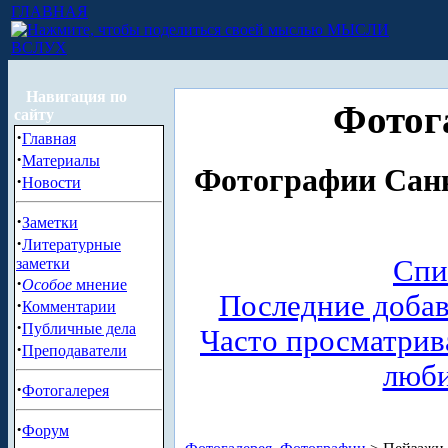
ГЛАВНАЯ
МЫСЛИ
ВСЛУХ
Навигация по
Фотог
сайту
·
Главная
·
Материалы
Фотографии Санк
·
Новости
·
Заметки
·
Литературные
Спи
заметки
·
Особое
мнение
Последние доба
·
Комментарии
·
Публичные дела
Часто просматри
·
Преподаватели
люб
·
Фотогалерея
·
Форум