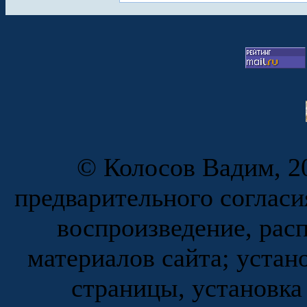
© Колосов Вадим, 20
предварительного согласи
воспроизведение, рас
материалов сайта; устан
страницы, установка