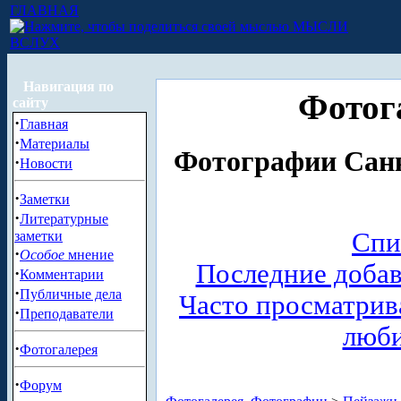
ГЛАВНАЯ
МЫСЛИ
ВСЛУХ
Навигация по
Фотог
сайту
·
Главная
·
Материалы
Фотографии Санк
·
Новости
·
Заметки
·
Литературные
Спи
заметки
·
Особое
мнение
Последние доба
·
Комментарии
·
Публичные дела
Часто просматри
·
Преподаватели
люб
·
Фотогалерея
·
Форум