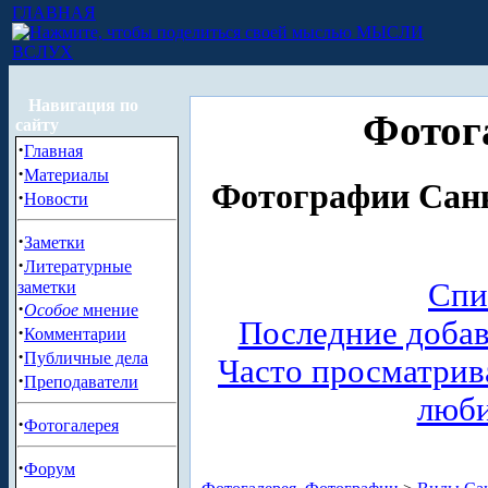
ГЛАВНАЯ
МЫСЛИ
ВСЛУХ
Навигация по
Фотог
сайту
·
Главная
·
Материалы
Фотографии Санк
·
Новости
·
Заметки
·
Литературные
Спи
заметки
·
Особое
мнение
Последние доба
·
Комментарии
·
Публичные дела
Часто просматри
·
Преподаватели
люб
·
Фотогалерея
·
Форум