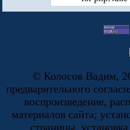
© Колосов Вадим, 20
предварительного согласи
воспроизведение, рас
материалов сайта; устан
страницы, установка