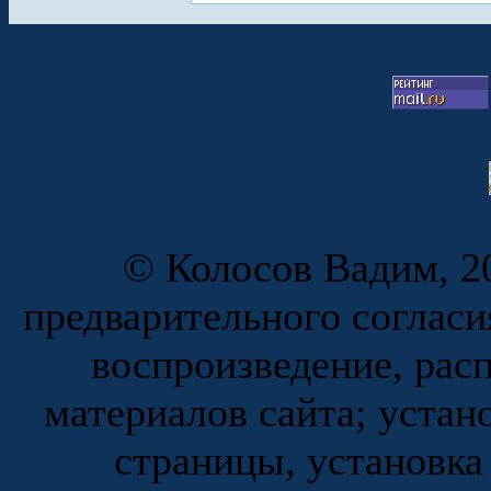
© Колосов Вадим, 20
предварительного согласи
воспроизведение, рас
материалов сайта; устан
страницы, установка