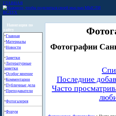
ГЛАВНАЯ
МЫСЛИ
ВСЛУХ
Навигация по
Фотог
сайту
·
Главная
·
Материалы
Фотографии Санк
·
Новости
·
Заметки
·
Литературные
Спи
заметки
·
Особое
мнение
Последние доба
·
Комментарии
·
Публичные дела
Часто просматри
·
Преподаватели
люб
·
Фотогалерея
·
Форум