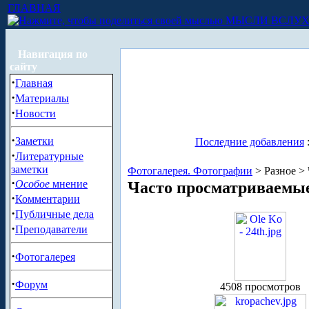
ГЛАВНАЯ
МЫСЛИ ВСЛУ
Навигация по
сайту
·
Главная
·
Материалы
·
Новости
·
Заметки
Последние добавления
·
Литературные
заметки
Фотогалерея. Фотографии
> Разное >
·
Особое
мнение
Часто просматриваемы
·
Комментарии
·
Публичные дела
·
Преподаватели
·
Фотогалерея
·
Форум
4508 просмотров