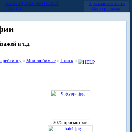
БАЗА ПОЛЬЗОВАТЕЛЕЙ
Здесь может быть
ПОИСК
Ваша реклама!
фии
зажей и т.д.
о рейтингу
::
Мои любимые
::
Поиск
::
3075 просмотров