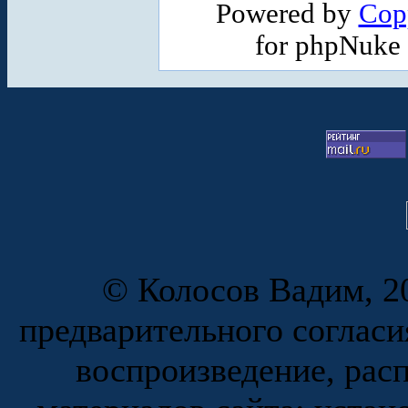
Powered by
Cop
for phpNuke
© Колосов Вадим, 20
предварительного согласи
воспроизведение, рас