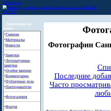
ГЛАВНАЯ
МЫСЛИ
ВСЛУХ
Навигация по
Фотог
сайту
·
Главная
·
Материалы
Фотографии Санк
·
Новости
·
Заметки
·
Литературные
Спи
заметки
·
Особое
мнение
Последние доба
·
Комментарии
·
Публичные дела
Часто просматри
·
Преподаватели
люб
·
Фотогалерея
·
Форум