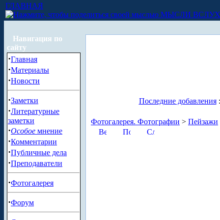
ГЛАВНАЯ
МЫСЛИ ВСЛУ
Навигация по
сайту
·
Главная
·
Материалы
·
Новости
·
Заметки
Последние добавления
·
Литературные
заметки
Фотогалерея. Фотографии
>
Пейзажи
·
Особое
мнение
·
Комментарии
·
Публичные дела
·
Преподаватели
·
Фотогалерея
·
Форум