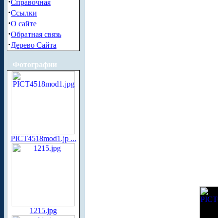
·
Справочная
·
Ссылки
·
О сайте
·
Обратная связь
·
Дерево Сайта
Фотографии
PICT4518mod1.jp ...
1215.jpg