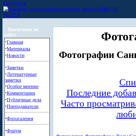
ГЛАВНАЯ
МЫСЛИ
ВСЛУХ
Навигация по
Фотог
сайту
·
Главная
·
Материалы
Фотографии Санк
·
Новости
·
Заметки
·
Литературные
Спи
заметки
·
Особое
мнение
Последние доба
·
Комментарии
·
Публичные дела
Часто просматри
·
Преподаватели
люб
·
Фотогалерея
·
Форум