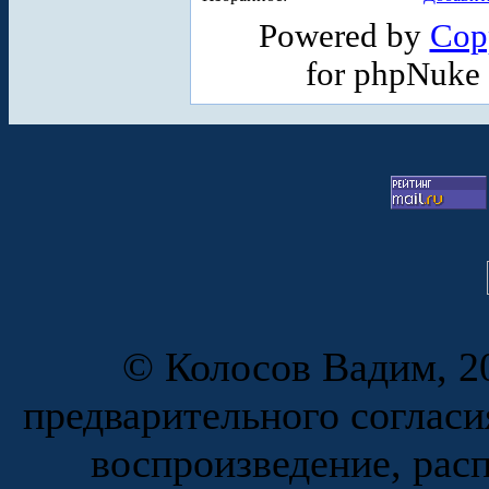
Powered by
Cop
for phpNuke
© Колосов Вадим, 20
предварительного согласи
воспроизведение, рас