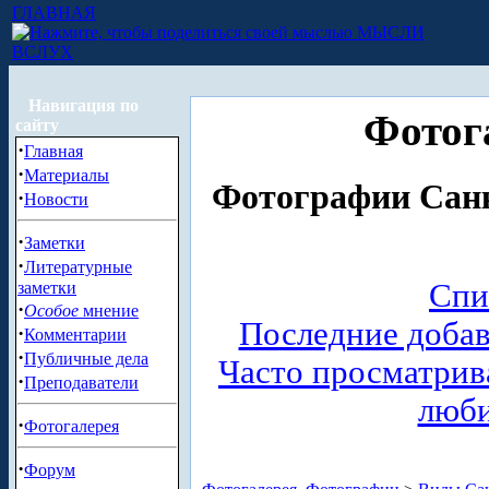
ГЛАВНАЯ
МЫСЛИ
ВСЛУХ
Навигация по
Фотог
сайту
·
Главная
·
Материалы
Фотографии Санк
·
Новости
·
Заметки
·
Литературные
Спи
заметки
·
Особое
мнение
Последние доба
·
Комментарии
·
Публичные дела
Часто просматри
·
Преподаватели
люб
·
Фотогалерея
·
Форум