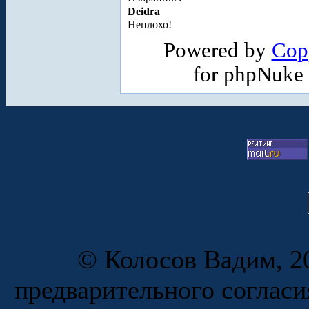
Deidra
Неплохо!
Powered by
Cop
for phpNuke
© Колосов Вадим, 20
предварительного согласи