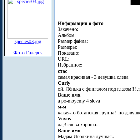
Информация о фото
Закачено:
Альбом:
Размер файла:
species03.jpg
Размеры:
Фото Галерея
Показано:
URL:
Избранное:
стас
самая красивая - 3 девушка слева
Curly
ой, Лёнька с фингалом под глазом!!! 
Ваше имя
a po-moyemy 4 sleva
м-м
какая-то ботанская группа!
но дэвушк
Vovus
да,3 слева хороша...
Ваше имя
Мадам Иголкина лучшая..