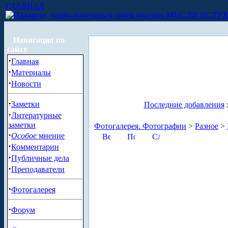
ГЛАВНАЯ
МЫСЛИ ВСЛУ
Навигация по
сайту
·
Главная
·
Материалы
·
Новости
·
Заметки
Последние добавления
·
Литературные
заметки
Фотогалерея. Фотографии
>
Разное
>
·
Особое
мнение
·
Комментарии
·
Публичные дела
·
Преподаватели
·
Фотогалерея
·
Форум