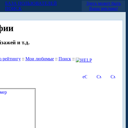
БАЗА ПОЛЬЗОВАТЕЛЕЙ
Здесь может быть
ПОИСК
Ваша реклама!
фии
зажей и т.д.
о рейтингу
::
Мои любимые
::
Поиск
::