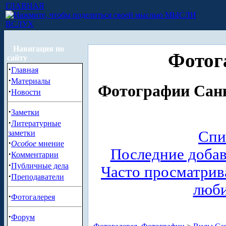
ГЛАВНАЯ
МЫСЛИ
ВСЛУХ
Навигация по
Фотог
сайту
·
Главная
·
Материалы
Фотографии Санк
·
Новости
·
Заметки
·
Литературные
Спи
заметки
·
Особое
мнение
Последние доба
·
Комментарии
·
Публичные дела
Часто просматри
·
Преподаватели
люб
·
Фотогалерея
·
Форум