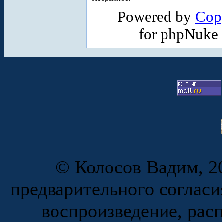
Powered by
Cop
for phpNuke
© Колосов Вадим, 20
предварительного согласи
воспроизведение, рас