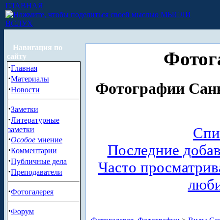
ГЛАВНАЯ
МЫСЛИ
ВСЛУХ
Навигация по
Фотог
сайту
·
Главная
·
Материалы
Фотографии Санк
·
Новости
·
Заметки
·
Литературные
Спи
заметки
·
Особое
мнение
Последние доба
·
Комментарии
·
Публичные дела
Часто просматри
·
Преподаватели
люб
·
Фотогалерея
·
Форум