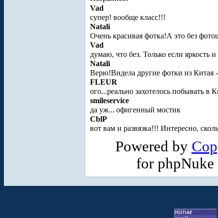
Vad
супер! вообще класс!!!
Natali
Очень красивая фотка!
А это без фото
Vad
думаю, что без. Только если яркость и
Natali
Верю!Видела другие фотки из Китая -
FLEUR
ого...реально захотелось побывать в К
smileservice
да уж... офигенный мостик
CblP
вот вам и развязка!!! Интересно, скол
Powered by
Cop
for phpNuke