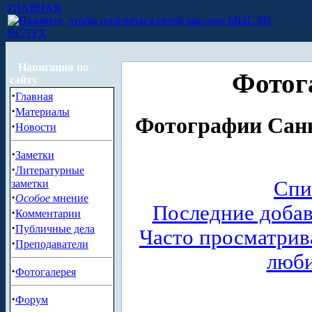
ГЛАВНАЯ
МЫСЛИ
ВСЛУХ
Навигация по
Фотог
сайту
·
Главная
·
Материалы
Фотографии Санк
·
Новости
·
Заметки
·
Литературные
Спи
заметки
·
Особое
мнение
Последние доба
·
Комментарии
·
Публичные дела
Часто просматри
·
Преподаватели
люб
·
Фотогалерея
·
Форум