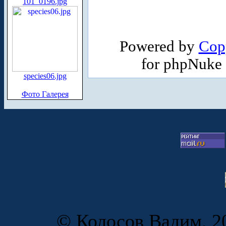
101_0196.jpg
Powered by
Cop
for phpNuke
species06.jpg
Фото Галерея
© Колосов Вадим, 20