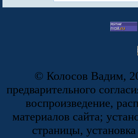
© Колосов Вадим, 20
предварительного согласи
воспроизведение, рас
материалов сайта; устан
страницы, установка