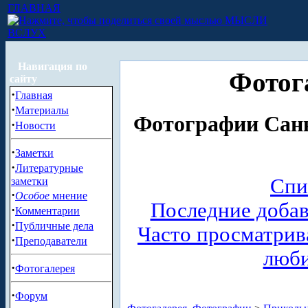
ГЛАВНАЯ
МЫСЛИ
ВСЛУХ
Навигация по
Фотог
сайту
·
Главная
·
Материалы
Фотографии Санк
·
Новости
·
Заметки
·
Литературные
Спи
заметки
·
Особое
мнение
Последние доба
·
Комментарии
·
Публичные дела
Часто просматри
·
Преподаватели
люб
·
Фотогалерея
·
Форум