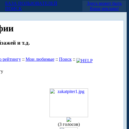
БАЗА ПОЛЬЗОВАТЕЛЕЙ
Здесь может быть
ПОИСК
Ваша реклама!
фии
зажей и т.д.
о рейтингу
::
Мои любимые
::
Поиск
::
гу
(3 голосов)