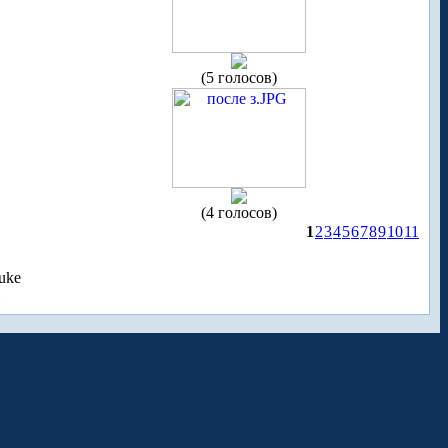
(5 голосов)
(4 голосов)
1
2
3
4
5
6
7
8
9
10
11
uke