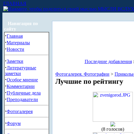
ГЛАВНАЯ
МЫСЛИ ВСЛУ
Навигация по
сайту
·
Главная
·
Материалы
·
Новости
·
Заметки
Последние добавления
·
Литературные
заметки
Фотогалерея. Фотографии
>
Приколь
·
Особое
мнение
Лучшие по рейтингу
·
Комментарии
·
Публичные дела
·
Преподаватели
·
Фотогалерея
·
Форум
(8 голосов)