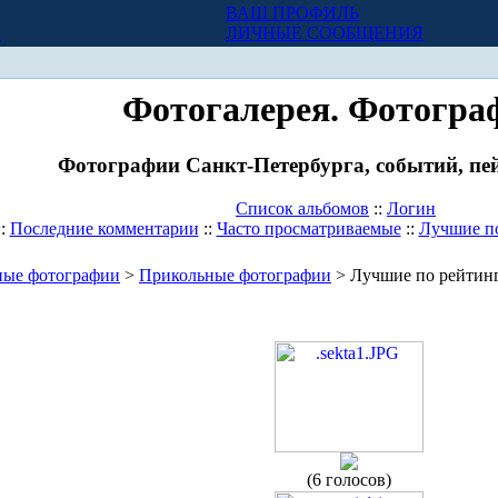
ВАШ ПРОФИЛЬ
Х
ЛИЧНЫЕ СООБЩЕНИЯ
Фотогалерея. Фотогра
Фотографии Санкт-Петербурга, событий, пей
Список альбомов
::
Логин
::
Последние комментарии
::
Часто просматриваемые
::
Лучшие п
ные фотографии
>
Прикольные фотографии
> Лучшие по рейтин
(6 голосов)