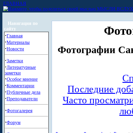
ГЛАВНАЯ
МЫСЛИ ВСЛУ
Навигация по
Фото
сайту
·
Главная
·
Материалы
Фотографии Сан
·
Новости
·
Заметки
·
Литературные
заметки
Сп
·
Особое
мнение
·
Комментарии
Последние доб
·
Публичные дела
Часто просматр
·
Преподаватели
лю
·
Фотогалерея
·
Форум