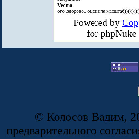
Vedma
ого..здорово...оценила масштаб))))))))))
Powered by
Cop
for phpNuke
© Колосов Вадим, 20
предварительного согласи