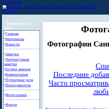
ГЛАВНАЯ
МЫСЛИ
ВСЛУХ
Навигация по
Фотог
сайту
·
Главная
·
Материалы
Фотографии Санк
·
Новости
·
Заметки
·
Литературные
Спи
заметки
·
Особое
мнение
Последние доба
·
Комментарии
·
Публичные дела
Часто просматри
·
Преподаватели
люб
·
Фотогалерея
·
Форум